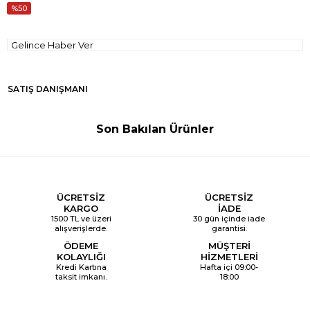
50
Gelince Haber Ver
SATIŞ DANIŞMANI
Son Bakılan Ürünler
ÜCRETSİZ
ÜCRETSİZ
KARGO
İADE
1500 TL ve üzeri
30 gün içinde iade
alışverişlerde.
garantisi.
ÖDEME
MÜŞTERİ
KOLAYLIĞI
HİZMETLERİ
Kredi Kartına
Hafta içi 09:00-
taksit imkanı.
18:00