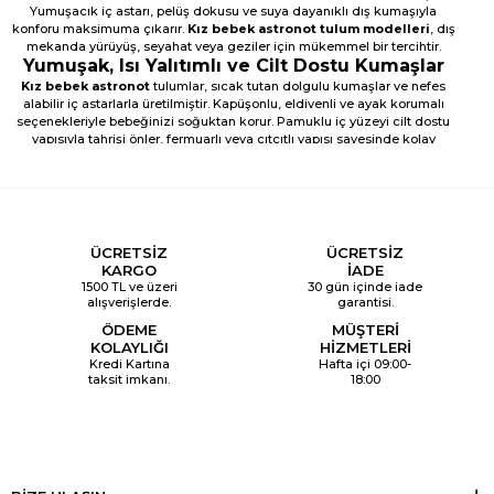
Yumuşacık iç astarı, pelüş dokusu ve suya dayanıklı dış kumaşıyla
konforu maksimuma çıkarır.
Kız bebek astronot tulum modelleri
, dış
mekanda yürüyüş, seyahat veya geziler için mükemmel bir tercihtir.
Yumuşak, Isı Yalıtımlı ve Cilt Dostu Kumaşlar
Kız bebek astronot
tulumlar, sıcak tutan dolgulu kumaşlar ve nefes
alabilir iç astarlarla üretilmiştir. Kapüşonlu, eldivenli ve ayak korumalı
seçenekleriyle bebeğinizi soğuktan korur. Pamuklu iç yüzeyi cilt dostu
yapısıyla tahrişi önler, fermuarlı veya çıtçıtlı yapısı sayesinde kolay
giydirilir.
Yumuşak ve sıcak tutan dolgulu kumaş yapısı
Kapüşonlu ve eldivenli tasarımlar
Nefes alabilir, cilt dostu iç astar
Soğuk havalarda tam koruma sağlayan form
Yeni Sezon Kız Bebek Astronot Tulum
ÜCRETSİZ
ÜCRETSİZ
Trendleri
KARGO
İADE
1500 TL ve üzeri
30 gün içinde iade
Bu sezonun
kız bebek astronot tulum
trendlerinde pastel tonlar,
alışverişlerde.
garantisi.
pelüş detaylar, kalp ve yıldız motifleri öne çıkıyor. Fermuarlı, kapüşonlu
ve içi yumuşak astarlı modeller hem estetik hem fonksiyonel bir
ÖDEME
MÜŞTERİ
görünüm sunuyor.
KOLAYLIĞI
HİZMETLERİ
Kombin Önerileriyle Kış Konforu
Kredi Kartına
Hafta içi 09:00-
taksit imkanı.
18:00
Kız bebek astronot tulum modellerini
body
veya
patik
modelleriyle
kombinleyebilirsiniz. Soğuk havalarda
bere
ve
eldiven
ile tamamlayarak
tam koruma sağlayabilirsiniz.
B&G Store Kalitesiyle Maksimum Koruma ve
Uzun Ömürlü Kullanım
Tüm
kız bebek astronot
modelleri yüksek kalite standartlarına göre