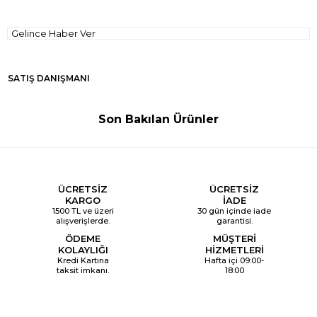
Gelince Haber Ver
SATIŞ DANIŞMANI
Son Bakılan Ürünler
ÜCRETSİZ
ÜCRETSİZ
KARGO
İADE
1500 TL ve üzeri
30 gün içinde iade
alışverişlerde.
garantisi.
ÖDEME
MÜŞTERİ
KOLAYLIĞI
HİZMETLERİ
Kredi Kartına
Hafta içi 09:00-
taksit imkanı.
18:00