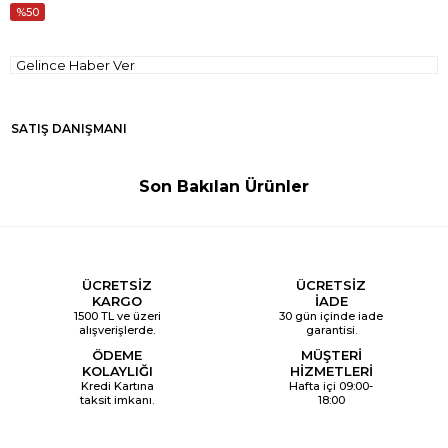
50
Gelince Haber Ver
SATIŞ DANIŞMANI
Son Bakılan Ürünler
ÜCRETSİZ
ÜCRETSİZ
KARGO
İADE
1500 TL ve üzeri
30 gün içinde iade
alışverişlerde.
garantisi.
ÖDEME
MÜŞTERİ
KOLAYLIĞI
HİZMETLERİ
Kredi Kartına
Hafta içi 09:00-
taksit imkanı.
18:00