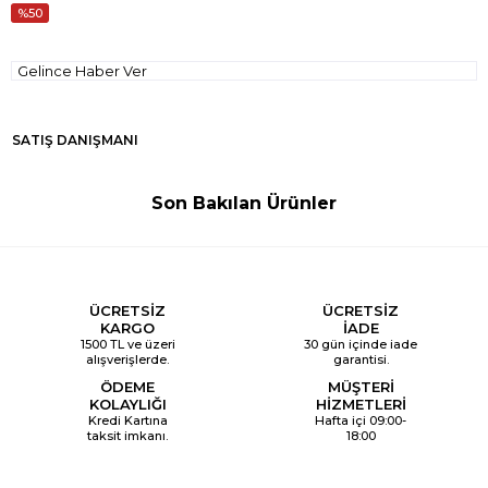
50
Gelince Haber Ver
SATIŞ DANIŞMANI
Son Bakılan Ürünler
ÜCRETSİZ
ÜCRETSİZ
KARGO
İADE
1500 TL ve üzeri
30 gün içinde iade
alışverişlerde.
garantisi.
ÖDEME
MÜŞTERİ
KOLAYLIĞI
HİZMETLERİ
Kredi Kartına
Hafta içi 09:00-
taksit imkanı.
18:00