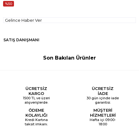
50
Gelince Haber Ver
SATIŞ DANIŞMANI
Son Bakılan Ürünler
ÜCRETSİZ
ÜCRETSİZ
KARGO
İADE
1500 TL ve üzeri
30 gün içinde iade
alışverişlerde.
garantisi.
ÖDEME
MÜŞTERİ
KOLAYLIĞI
HİZMETLERİ
Kredi Kartına
Hafta içi 09:00-
taksit imkanı.
18:00