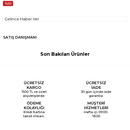
50
Gelince Haber Ver
SATIŞ DANIŞMANI
Son Bakılan Ürünler
ÜCRETSİZ
ÜCRETSİZ
KARGO
İADE
1500 TL ve üzeri
30 gün içinde iade
alışverişlerde.
garantisi.
ÖDEME
MÜŞTERİ
KOLAYLIĞI
HİZMETLERİ
Kredi Kartına
Hafta içi 09:00-
taksit imkanı.
18:00