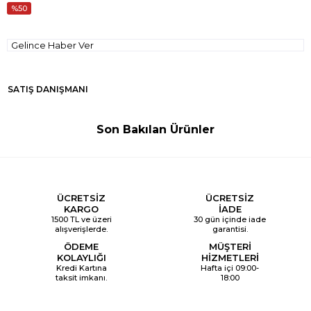
50
Gelince Haber Ver
SATIŞ DANIŞMANI
Son Bakılan Ürünler
ÜCRETSİZ
ÜCRETSİZ
KARGO
İADE
1500 TL ve üzeri
30 gün içinde iade
alışverişlerde.
garantisi.
ÖDEME
MÜŞTERİ
KOLAYLIĞI
HİZMETLERİ
Kredi Kartına
Hafta içi 09:00-
taksit imkanı.
18:00