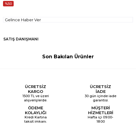
50
Gelince Haber Ver
SATIŞ DANIŞMANI
Son Bakılan Ürünler
ÜCRETSİZ
ÜCRETSİZ
KARGO
İADE
1500 TL ve üzeri
30 gün içinde iade
alışverişlerde.
garantisi.
ÖDEME
MÜŞTERİ
KOLAYLIĞI
HİZMETLERİ
Kredi Kartına
Hafta içi 09:00-
taksit imkanı.
18:00