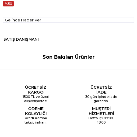
50
Gelince Haber Ver
SATIŞ DANIŞMANI
Son Bakılan Ürünler
ÜCRETSİZ
ÜCRETSİZ
KARGO
İADE
1500 TL ve üzeri
30 gün içinde iade
alışverişlerde.
garantisi.
ÖDEME
MÜŞTERİ
KOLAYLIĞI
HİZMETLERİ
Kredi Kartına
Hafta içi 09:00-
taksit imkanı.
18:00