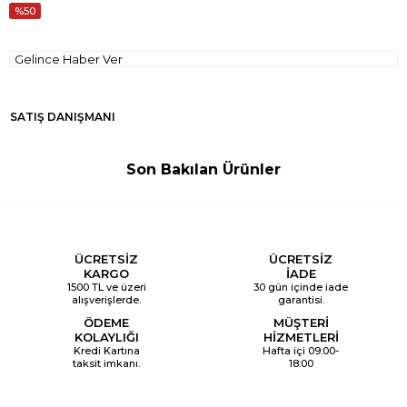
50
Gelince Haber Ver
SATIŞ DANIŞMANI
Son Bakılan Ürünler
ÜCRETSİZ
ÜCRETSİZ
KARGO
İADE
1500 TL ve üzeri
30 gün içinde iade
alışverişlerde.
garantisi.
ÖDEME
MÜŞTERİ
KOLAYLIĞI
HİZMETLERİ
Kredi Kartına
Hafta içi 09:00-
taksit imkanı.
18:00