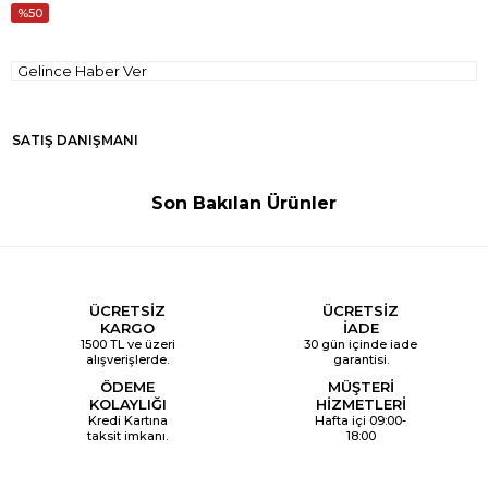
50
Gelince Haber Ver
SATIŞ DANIŞMANI
Son Bakılan Ürünler
ÜCRETSİZ
ÜCRETSİZ
KARGO
İADE
1500 TL ve üzeri
30 gün içinde iade
alışverişlerde.
garantisi.
ÖDEME
MÜŞTERİ
KOLAYLIĞI
HİZMETLERİ
Kredi Kartına
Hafta içi 09:00-
taksit imkanı.
18:00