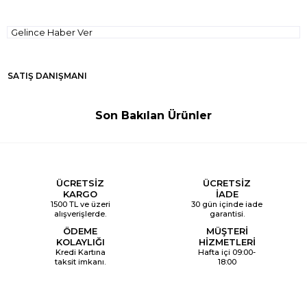
Gelince Haber Ver
SATIŞ DANIŞMANI
Son Bakılan Ürünler
ÜCRETSİZ
ÜCRETSİZ
KARGO
İADE
1500 TL ve üzeri
30 gün içinde iade
alışverişlerde.
garantisi.
ÖDEME
MÜŞTERİ
KOLAYLIĞI
HİZMETLERİ
Kredi Kartına
Hafta içi 09:00-
taksit imkanı.
18:00