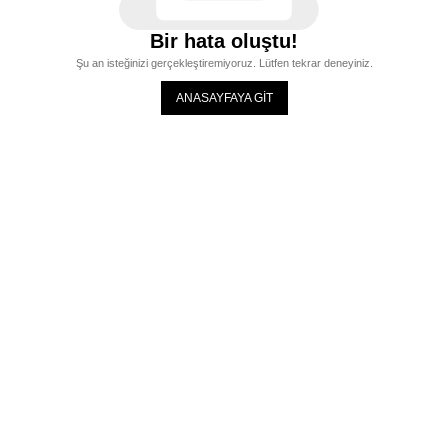
Bir hata oluştu!
Şu an isteğinizi gerçekleştiremiyoruz. Lütfen tekrar deneyiniz.
ANASAYFAYA GİT