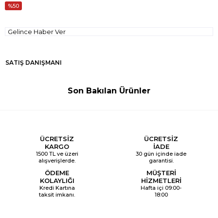
50
Gelince Haber Ver
SATIŞ DANIŞMANI
Son Bakılan Ürünler
ÜCRETSİZ
ÜCRETSİZ
KARGO
İADE
1500 TL ve üzeri
30 gün içinde iade
alışverişlerde.
garantisi.
ÖDEME
MÜŞTERİ
KOLAYLIĞI
HİZMETLERİ
Kredi Kartına
Hafta içi 09:00-
taksit imkanı.
18:00