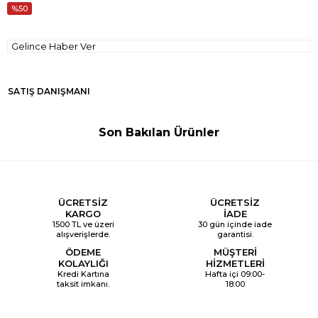
50
Gelince Haber Ver
SATIŞ DANIŞMANI
Son Bakılan Ürünler
ÜCRETSİZ
ÜCRETSİZ
KARGO
İADE
1500 TL ve üzeri
30 gün içinde iade
alışverişlerde.
garantisi.
ÖDEME
MÜŞTERİ
KOLAYLIĞI
HİZMETLERİ
Kredi Kartına
Hafta içi 09:00-
taksit imkanı.
18:00