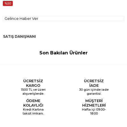
50
Gelince Haber Ver
SATIŞ DANIŞMANI
Son Bakılan Ürünler
ÜCRETSİZ
ÜCRETSİZ
KARGO
İADE
1500 TL ve üzeri
30 gün içinde iade
alışverişlerde.
garantisi.
ÖDEME
MÜŞTERİ
KOLAYLIĞI
HİZMETLERİ
Kredi Kartına
Hafta içi 09:00-
taksit imkanı.
18:00