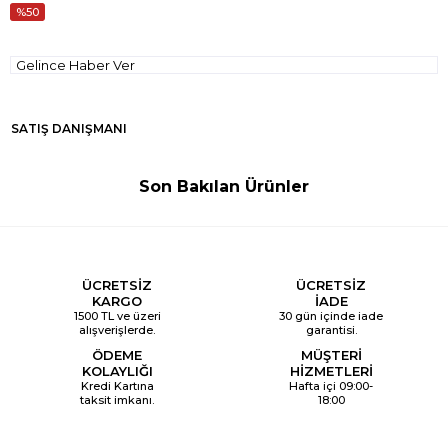
50
Gelince Haber Ver
SATIŞ DANIŞMANI
Son Bakılan Ürünler
ÜCRETSİZ
ÜCRETSİZ
KARGO
İADE
1500 TL ve üzeri
30 gün içinde iade
alışverişlerde.
garantisi.
ÖDEME
MÜŞTERİ
KOLAYLIĞI
HİZMETLERİ
Kredi Kartına
Hafta içi 09:00-
taksit imkanı.
18:00