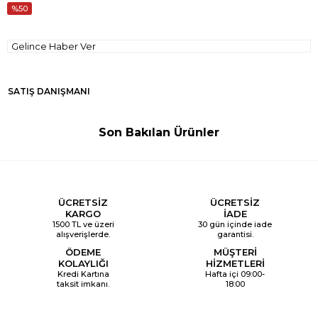
50
Gelince Haber Ver
SATIŞ DANIŞMANI
Son Bakılan Ürünler
ÜCRETSİZ
ÜCRETSİZ
KARGO
İADE
1500 TL ve üzeri
30 gün içinde iade
alışverişlerde.
garantisi.
ÖDEME
MÜŞTERİ
KOLAYLIĞI
HİZMETLERİ
Kredi Kartına
Hafta içi 09:00-
taksit imkanı.
18:00