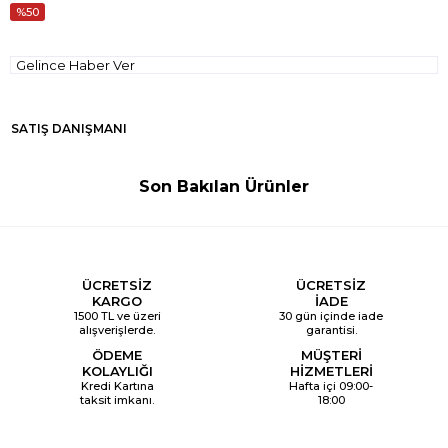
50
Gelince Haber Ver
SATIŞ DANIŞMANI
Son Bakılan Ürünler
ÜCRETSİZ
ÜCRETSİZ
KARGO
İADE
1500 TL ve üzeri
30 gün içinde iade
alışverişlerde.
garantisi.
ÖDEME
MÜŞTERİ
KOLAYLIĞI
HİZMETLERİ
Kredi Kartına
Hafta içi 09:00-
taksit imkanı.
18:00