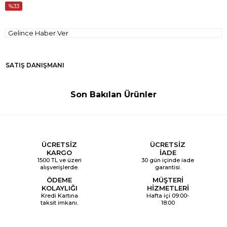
33
Gelince Haber Ver
SATIŞ DANIŞMANI
Son Bakılan Ürünler
ÜCRETSİZ
ÜCRETSİZ
KARGO
İADE
1500 TL ve üzeri
30 gün içinde iade
alışverişlerde.
garantisi.
ÖDEME
MÜŞTERİ
KOLAYLIĞI
HİZMETLERİ
Kredi Kartına
Hafta içi 09:00-
taksit imkanı.
18:00