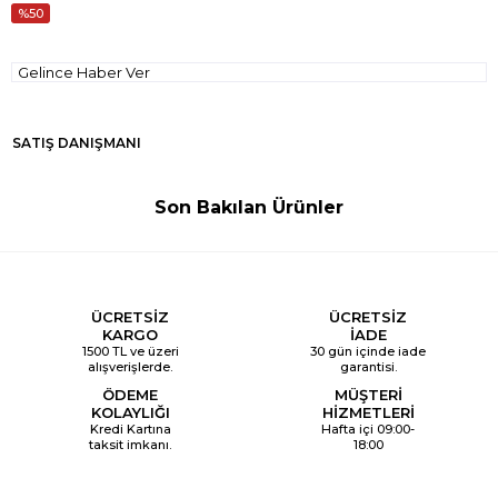
50
Gelince Haber Ver
SATIŞ DANIŞMANI
Son Bakılan Ürünler
ÜCRETSİZ
ÜCRETSİZ
KARGO
İADE
1500 TL ve üzeri
30 gün içinde iade
alışverişlerde.
garantisi.
ÖDEME
MÜŞTERİ
KOLAYLIĞI
HİZMETLERİ
Kredi Kartına
Hafta içi 09:00-
taksit imkanı.
18:00