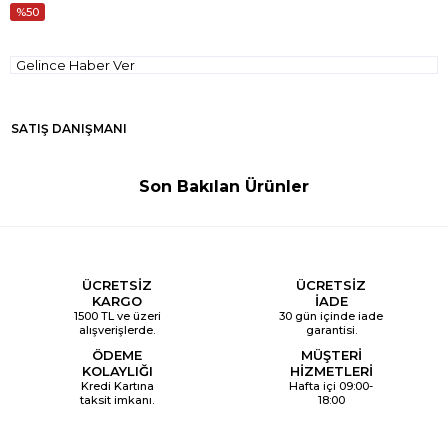
50
Gelince Haber Ver
SATIŞ DANIŞMANI
Son Bakılan Ürünler
ÜCRETSİZ
ÜCRETSİZ
KARGO
İADE
1500 TL ve üzeri
30 gün içinde iade
alışverişlerde.
garantisi.
ÖDEME
MÜŞTERİ
KOLAYLIĞI
HİZMETLERİ
Kredi Kartına
Hafta içi 09:00-
taksit imkanı.
18:00