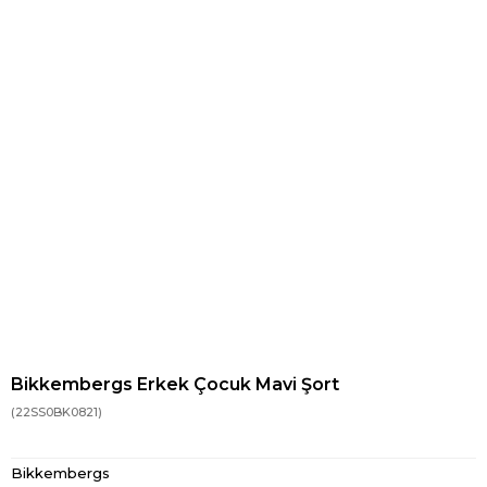
Bikkembergs Erkek Çocuk Mavi Şort
(22SS0BK0821)
Bikkembergs