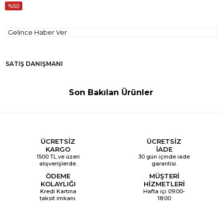
50
Gelince Haber Ver
SATIŞ DANIŞMANI
Son Bakılan Ürünler
ÜCRETSİZ
ÜCRETSİZ
KARGO
İADE
1500 TL ve üzeri
30 gün içinde iade
alışverişlerde.
garantisi.
ÖDEME
MÜŞTERİ
KOLAYLIĞI
HİZMETLERİ
Kredi Kartına
Hafta içi 09:00-
taksit imkanı.
18:00