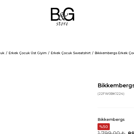
cuk
Erkek Çocuk Üst Giyim
Erkek Çocuk Sweatshirt
Bikkembergs Erkek Çoc
Bikkembergs 
(22FW0BK1224)
Bikkembergs
50
1.799,00 ₺
89