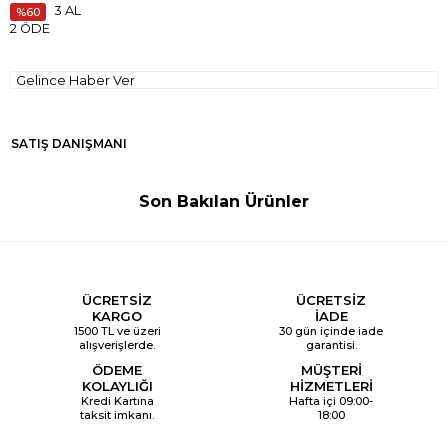
3 AL
60
2 ÖDE
Gelince Haber Ver
SATIŞ DANIŞMANI
Son Bakılan Ürünler
ÜCRETSİZ
ÜCRETSİZ
KARGO
İADE
1500 TL ve üzeri
30 gün içinde iade
alışverişlerde.
garantisi.
ÖDEME
MÜŞTERİ
KOLAYLIĞI
HİZMETLERİ
Kredi Kartına
Hafta içi 09:00-
taksit imkanı.
18:00