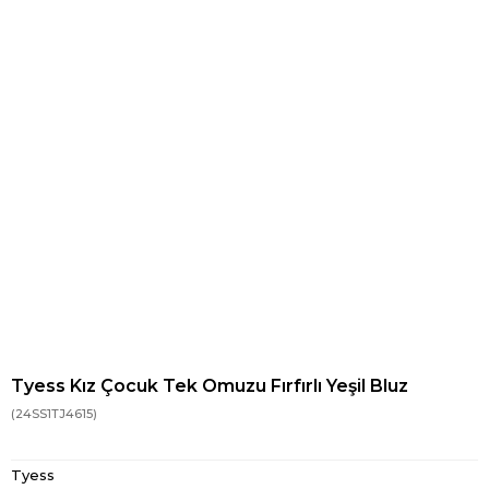
Tyess Kız Çocuk Tek Omuzu Fırfırlı Yeşil Bluz
(24SS1TJ4615)
Tyess