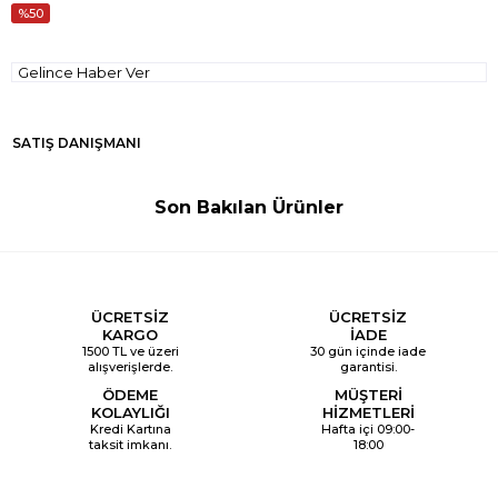
50
Gelince Haber Ver
SATIŞ DANIŞMANI
Son Bakılan Ürünler
ÜCRETSİZ
ÜCRETSİZ
KARGO
İADE
1500 TL ve üzeri
30 gün içinde iade
alışverişlerde.
garantisi.
ÖDEME
MÜŞTERİ
KOLAYLIĞI
HİZMETLERİ
Kredi Kartına
Hafta içi 09:00-
taksit imkanı.
18:00