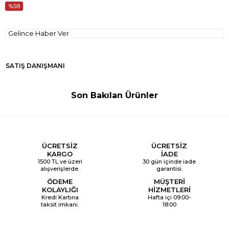
58
Gelince Haber Ver
SATIŞ DANIŞMANI
Son Bakılan Ürünler
ÜCRETSİZ
ÜCRETSİZ
KARGO
İADE
1500 TL ve üzeri
30 gün içinde iade
alışverişlerde.
garantisi.
ÖDEME
MÜŞTERİ
KOLAYLIĞI
HİZMETLERİ
Kredi Kartına
Hafta içi 09:00-
taksit imkanı.
18:00