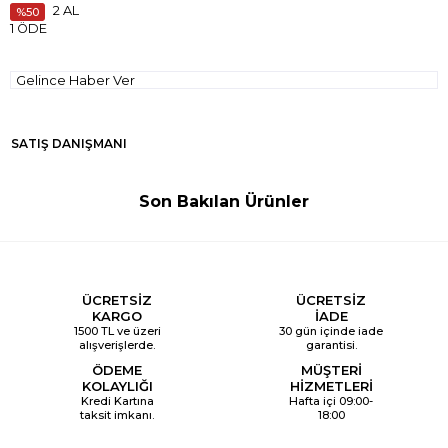
2 AL
50
1 ÖDE
Gelince Haber Ver
SATIŞ DANIŞMANI
Son Bakılan Ürünler
ÜCRETSİZ
ÜCRETSİZ
KARGO
İADE
1500 TL ve üzeri
30 gün içinde iade
alışverişlerde.
garantisi.
ÖDEME
MÜŞTERİ
KOLAYLIĞI
HİZMETLERİ
Kredi Kartına
Hafta içi 09:00-
taksit imkanı.
18:00