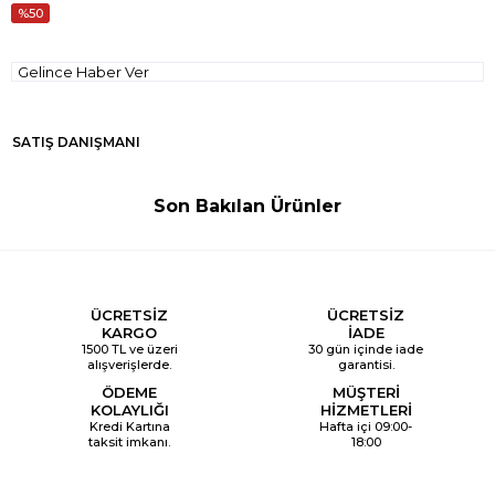
50
Gelince Haber Ver
SATIŞ DANIŞMANI
Son Bakılan Ürünler
ÜCRETSİZ
ÜCRETSİZ
KARGO
İADE
1500 TL ve üzeri
30 gün içinde iade
alışverişlerde.
garantisi.
ÖDEME
MÜŞTERİ
KOLAYLIĞI
HİZMETLERİ
Kredi Kartına
Hafta içi 09:00-
taksit imkanı.
18:00