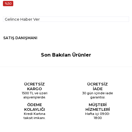
50
Gelince Haber Ver
SATIŞ DANIŞMANI
Son Bakılan Ürünler
ÜCRETSİZ
ÜCRETSİZ
KARGO
İADE
1500 TL ve üzeri
30 gün içinde iade
alışverişlerde.
garantisi.
ÖDEME
MÜŞTERİ
KOLAYLIĞI
HİZMETLERİ
Kredi Kartına
Hafta içi 09:00-
taksit imkanı.
18:00