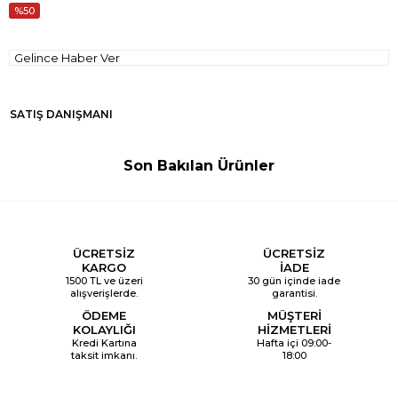
50
Gelince Haber Ver
SATIŞ DANIŞMANI
Son Bakılan Ürünler
ÜCRETSİZ
ÜCRETSİZ
KARGO
İADE
1500 TL ve üzeri
30 gün içinde iade
alışverişlerde.
garantisi.
ÖDEME
MÜŞTERİ
KOLAYLIĞI
HİZMETLERİ
Kredi Kartına
Hafta içi 09:00-
taksit imkanı.
18:00