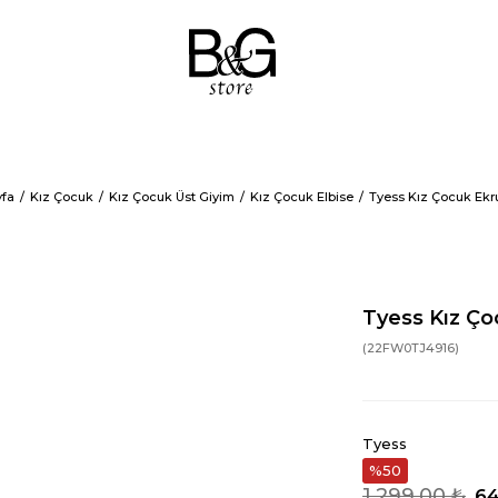
fa
Kız Çocuk
Kız Çocuk Üst Giyim
Kız Çocuk Elbise
Tyess Kız Çocuk Ekru
Tyess Kız Ço
(22FW0TJ4916)
Tyess
50
1.299,00 ₺
64