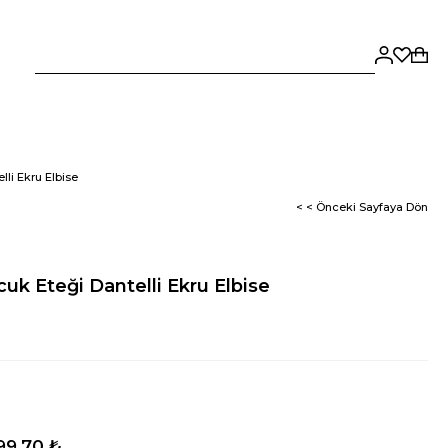
lli Ekru Elbise
< < Önceki Sayfaya Dön
uk Eteği Dantelli Ekru Elbise
99,70 ₺