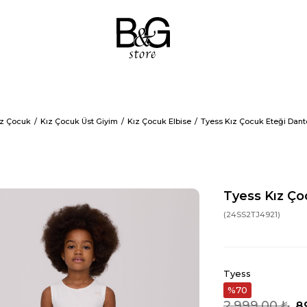
ız Çocuk
Kız Çocuk Üst Giyim
Kız Çocuk Elbise
Tyess Kız Çocuk Eteği Dante
Tyess Kız Çoc
(24SS2TJ4921)
Tyess
70
2.999,00 ₺
8