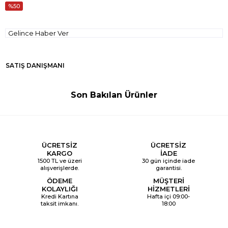
50
Gelince Haber Ver
SATIŞ DANIŞMANI
Son Bakılan Ürünler
ÜCRETSİZ
ÜCRETSİZ
KARGO
İADE
1500 TL ve üzeri
30 gün içinde iade
alışverişlerde.
garantisi.
ÖDEME
MÜŞTERİ
KOLAYLIĞI
HİZMETLERİ
Kredi Kartına
Hafta içi 09:00-
taksit imkanı.
18:00