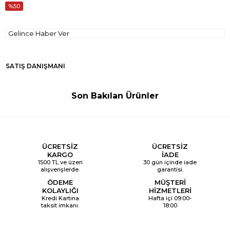
50
Gelince Haber Ver
SATIŞ DANIŞMANI
Son Bakılan Ürünler
ÜCRETSİZ
ÜCRETSİZ
KARGO
İADE
1500 TL ve üzeri
30 gün içinde iade
alışverişlerde.
garantisi.
ÖDEME
MÜŞTERİ
KOLAYLIĞI
HİZMETLERİ
Kredi Kartına
Hafta içi 09:00-
taksit imkanı.
18:00