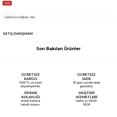
50
Gelince Haber Ver
SATIŞ DANIŞMANI
Son Bakılan Ürünler
ÜCRETSİZ
ÜCRETSİZ
KARGO
İADE
1500 TL ve üzeri
30 gün içinde iade
alışverişlerde.
garantisi.
ÖDEME
MÜŞTERİ
KOLAYLIĞI
HİZMETLERİ
Kredi Kartına
Hafta içi 09:00-
taksit imkanı.
18:00