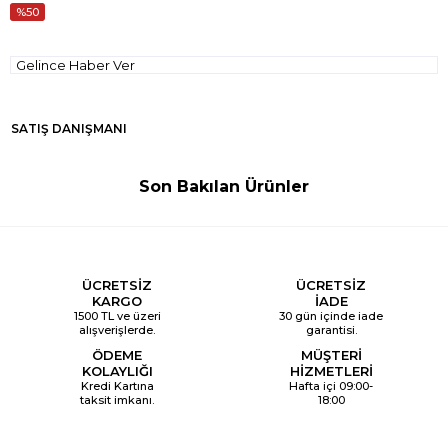
50
Gelince Haber Ver
SATIŞ DANIŞMANI
Son Bakılan Ürünler
ÜCRETSİZ
ÜCRETSİZ
KARGO
İADE
1500 TL ve üzeri
30 gün içinde iade
alışverişlerde.
garantisi.
ÖDEME
MÜŞTERİ
KOLAYLIĞI
HİZMETLERİ
Kredi Kartına
Hafta içi 09:00-
taksit imkanı.
18:00