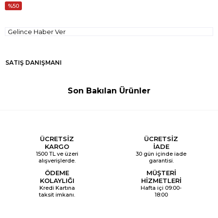
50
Gelince Haber Ver
SATIŞ DANIŞMANI
Son Bakılan Ürünler
ÜCRETSİZ
ÜCRETSİZ
KARGO
İADE
1500 TL ve üzeri
30 gün içinde iade
alışverişlerde.
garantisi.
ÖDEME
MÜŞTERİ
KOLAYLIĞI
HİZMETLERİ
Kredi Kartına
Hafta içi 09:00-
taksit imkanı.
18:00