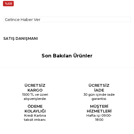
68
Gelince Haber Ver
SATIŞ DANIŞMANI
Son Bakılan Ürünler
ÜCRETSİZ
ÜCRETSİZ
KARGO
İADE
1500 TL ve üzeri
30 gün içinde iade
alışverişlerde.
garantisi.
ÖDEME
MÜŞTERİ
KOLAYLIĞI
HİZMETLERİ
Kredi Kartına
Hafta içi 09:00-
taksit imkanı.
18:00