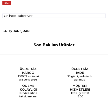
50
Gelince Haber Ver
SATIŞ DANIŞMANI
Son Bakılan Ürünler
ÜCRETSİZ
ÜCRETSİZ
KARGO
İADE
1500 TL ve üzeri
30 gün içinde iade
alışverişlerde.
garantisi.
ÖDEME
MÜŞTERİ
KOLAYLIĞI
HİZMETLERİ
Kredi Kartına
Hafta içi 09:00-
taksit imkanı.
18:00