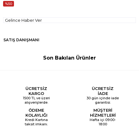
50
Gelince Haber Ver
SATIŞ DANIŞMANI
Son Bakılan Ürünler
ÜCRETSİZ
ÜCRETSİZ
KARGO
İADE
1500 TL ve üzeri
30 gün içinde iade
alışverişlerde.
garantisi.
ÖDEME
MÜŞTERİ
KOLAYLIĞI
HİZMETLERİ
Kredi Kartına
Hafta içi 09:00-
taksit imkanı.
18:00