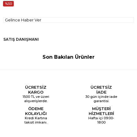
50
Gelince Haber Ver
SATIŞ DANIŞMANI
Son Bakılan Ürünler
ÜCRETSİZ
ÜCRETSİZ
KARGO
İADE
1500 TL ve üzeri
30 gün içinde iade
alışverişlerde.
garantisi.
ÖDEME
MÜŞTERİ
KOLAYLIĞI
HİZMETLERİ
Kredi Kartına
Hafta içi 09:00-
taksit imkanı.
18:00