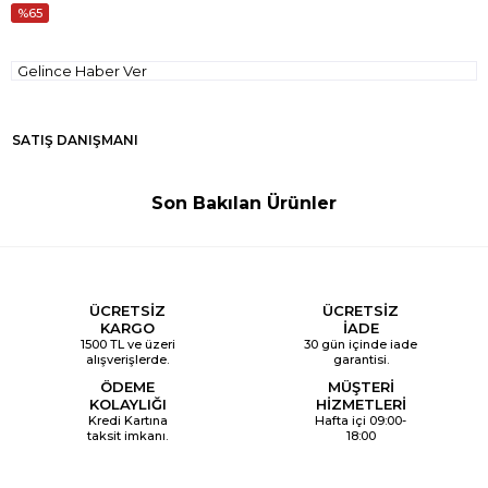
65
Gelince Haber Ver
SATIŞ DANIŞMANI
Son Bakılan Ürünler
ÜCRETSİZ
ÜCRETSİZ
KARGO
İADE
1500 TL ve üzeri
30 gün içinde iade
alışverişlerde.
garantisi.
ÖDEME
MÜŞTERİ
KOLAYLIĞI
HİZMETLERİ
Kredi Kartına
Hafta içi 09:00-
taksit imkanı.
18:00