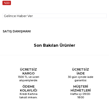
50
Gelince Haber Ver
SATIŞ DANIŞMANI
Son Bakılan Ürünler
ÜCRETSİZ
ÜCRETSİZ
KARGO
İADE
1500 TL ve üzeri
30 gün içinde iade
alışverişlerde.
garantisi.
ÖDEME
MÜŞTERİ
KOLAYLIĞI
HİZMETLERİ
Kredi Kartına
Hafta içi 09:00-
taksit imkanı.
18:00