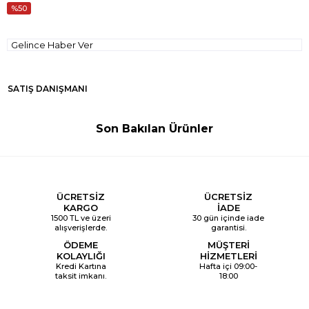
50
Gelince Haber Ver
SATIŞ DANIŞMANI
Son Bakılan Ürünler
ÜCRETSİZ
ÜCRETSİZ
KARGO
İADE
1500 TL ve üzeri
30 gün içinde iade
alışverişlerde.
garantisi.
ÖDEME
MÜŞTERİ
KOLAYLIĞI
HİZMETLERİ
Kredi Kartına
Hafta içi 09:00-
taksit imkanı.
18:00