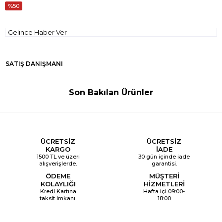
50
Gelince Haber Ver
SATIŞ DANIŞMANI
Son Bakılan Ürünler
ÜCRETSİZ
ÜCRETSİZ
KARGO
İADE
1500 TL ve üzeri
30 gün içinde iade
alışverişlerde.
garantisi.
ÖDEME
MÜŞTERİ
KOLAYLIĞI
HİZMETLERİ
Kredi Kartına
Hafta içi 09:00-
taksit imkanı.
18:00