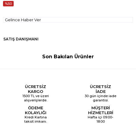
50
Gelince Haber Ver
SATIŞ DANIŞMANI
Son Bakılan Ürünler
ÜCRETSİZ
ÜCRETSİZ
KARGO
İADE
1500 TL ve üzeri
30 gün içinde iade
alışverişlerde.
garantisi.
ÖDEME
MÜŞTERİ
KOLAYLIĞI
HİZMETLERİ
Kredi Kartına
Hafta içi 09:00-
taksit imkanı.
18:00