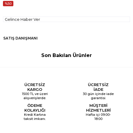
50
Gelince Haber Ver
SATIŞ DANIŞMANI
Son Bakılan Ürünler
ÜCRETSİZ
ÜCRETSİZ
KARGO
İADE
1500 TL ve üzeri
30 gün içinde iade
alışverişlerde.
garantisi.
ÖDEME
MÜŞTERİ
KOLAYLIĞI
HİZMETLERİ
Kredi Kartına
Hafta içi 09:00-
taksit imkanı.
18:00